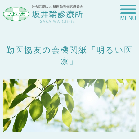
勤医協友の会機関紙「明るい医
療」