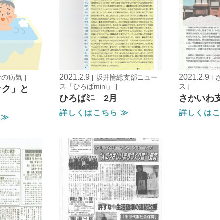
2021.2.9
2021.2.9
者の病気 ]
[ 坂井輪総支部ニュー
[
ス「ひろばmini」 ]
ス ]
ック」と
ひろばﾐﾆ 2月
さかいわ支
」
詳しくはこちら ≫
詳しくはこ
 ≫