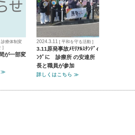
2024.3.11
診、診療体制変
[ 平和を守る活動 ]
]
3.11原発事故ﾒﾓﾘｱﾙｽﾀﾝﾃﾞｨ
間が一部変
ﾝｸﾞに 診療所 の安達所
長と職員が参加
 ≫
詳しくはこちら ≫