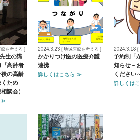
2024.3.23
2024.3.18
医療を考える ]
[ 地域医療を考える ]
安達先生の講
かかりつけ医の医療介護
予約制「
加『高齢者
連携
知らせ～
今後の高齢
ください
詳しくはこちら ≫
抜くため
詳しくはこ
康相談会）
 ≫