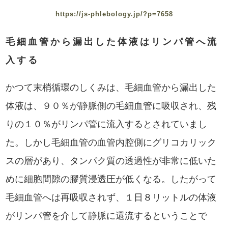
https://js-phlebology.jp/?p=7658
毛細血管から漏出した体液はリンパ管へ流
入する
かつて末梢循環のしくみは、毛細血管から漏出した
体液は、９０％が静脈側の毛細血管に吸収され、残
りの１０％がリンパ管に流入するとされていまし
た。しかし毛細血管の血管内腔側にグリコカリック
スの層があり、タンパク質の透過性が非常に低いた
めに細胞間隙の膠質浸透圧が低くなる。したがって
毛細血管へは再吸収されず、１日８リットルの体液
がリンパ管を介して静脈に還流するということで