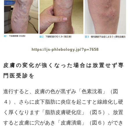
https://js-phlebology.jp/?p=7658
皮膚の変化が強くなった場合は放置せず専
門医受診を
進行すると、皮膚の色が黒ずみ「色素沈着」（図
４）、さらに皮下脂肪に炎症を起こすと線維化し硬
く厚くなります「脂肪皮膚硬化症」（図５）、放置
すると皮膚に穴があき「皮膚潰瘍」（図６）ができ