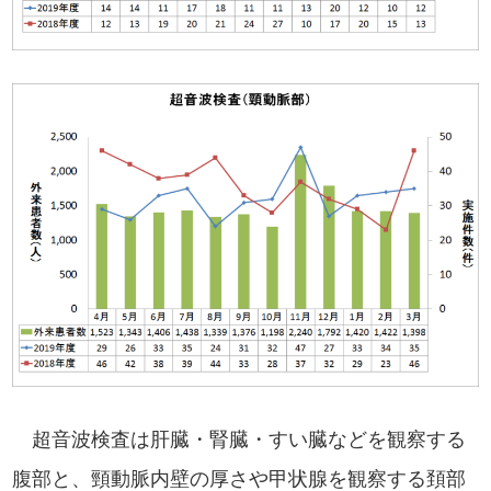
超音波検査は肝臓・腎臓・すい臓などを観察する
腹部と、頸動脈内壁の厚さや甲状腺を観察する頚部