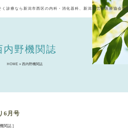
そく診療なら新潟市西区の内科・消化器科、新潟勤労者医療協会坂
西内野機関誌
HOME
» 西内野機関誌
り6月号
機関誌 ]