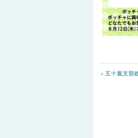
«
五十嵐支部