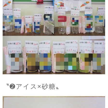
〝➋アイス×砂糖〟