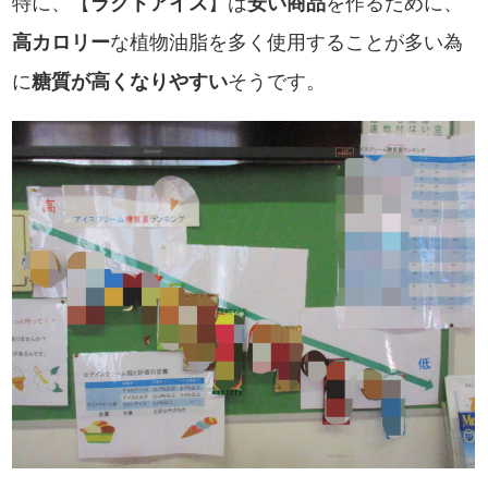
特に、【
ラクトアイス
】は
安い商品
を作るために、
高カロリー
な植物油脂を多く使用することが多い為
に
糖質が高くなりやすい
そうです。