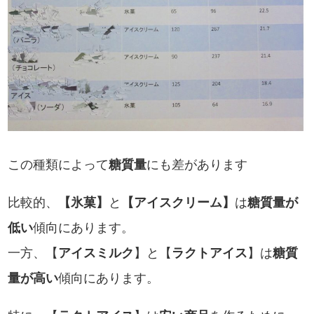
この種類によって
糖質量
にも差があります
比較的、
【氷菓】
と
【アイスクリーム】
は
糖質量が
低い
傾向にあります。
一方、【
アイスミルク
】と【
ラクトアイス
】は
糖質
量が高い
傾向にあります。