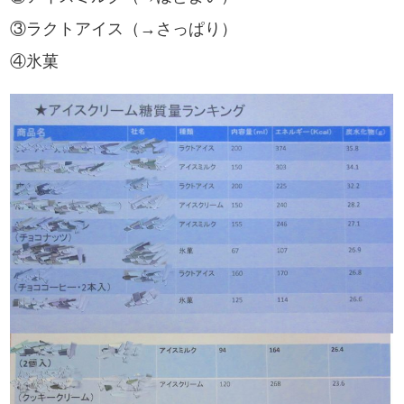
③ラクトアイス（→さっぱり）
④氷菓