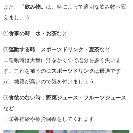
また、〝
飲み物
〟は、時によって適切な飲み物へ変
えましょう
①
食事の時
：
水
・
お茶
など
②
運動する時
：
スポーツドリンク
・
麦茶
など
→運動時は大量に汗をかくので塩分を多く失いま
す。これを補うのに
スポーツドリンク
は最適です
が、糖質が高いので気を付けましょう。
③
食欲のない時
：
野菜ジュース
・
フルーツジュース
など
→栄養補給や疲労回復をしてくれます